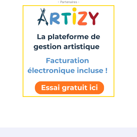
- Partenaires -
Prénom
Adresse email*
Statut / Organisation
Nom
J'accepte les
termes et conditions
Prénom
* Champ obligatoire
Statut / Organisation
J'accepte les
termes et conditions
* Champ obligatoire