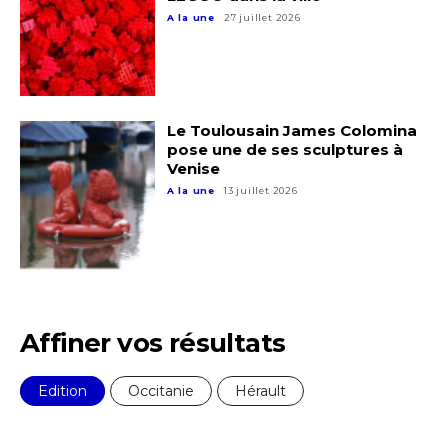
A la une
27 juillet 2026
Le Toulousain James Colomina
pose une de ses sculptures à
Venise
A la une
13 juillet 2026
Affiner vos résultats
Adresse email*
Edition
Occitanie
Hérault
Nom