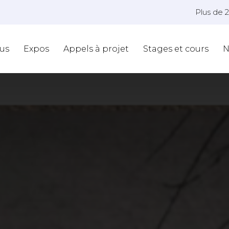
Plus de 
us
Expos
Appels à projet
Stages et cours
N