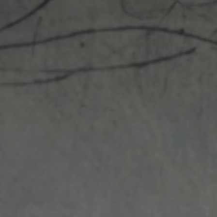
*
nisation
es
termes et conditions
nisation
atoire
es
termes et conditions
atoire