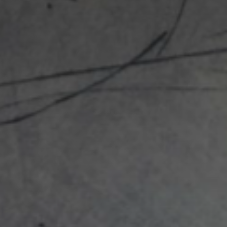
Nom
Adresse email
Prénom
Nom
Statut / Orga
Prénom
J'accepte l
Statut / Orga
* Champ oblig
J'accepte l
* Champ oblig