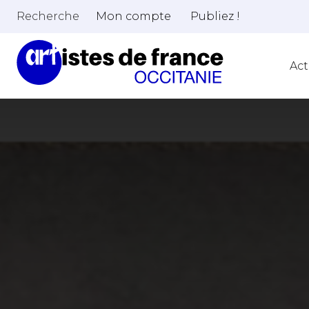
Recherche
Mon compte
Publiez !
Act