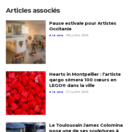
Adresse email*
Articles associés
Statut / Organisation
Pause estivale pour Artistes
Nom
Occitanie
J'accepte les
termes et conditions
A la une
28 juillet 2026
Prénom
* Champ obligatoire
Statut / Organisation
Hearts in Montpellier : l’artiste
qargo sèmera 100 cœurs en
J'accepte les
termes et conditions
LEGO® dans la ville
A la une
27 juillet 2026
* Champ obligatoire
Le Toulousain James Colomina
pose une de ses sculptures à