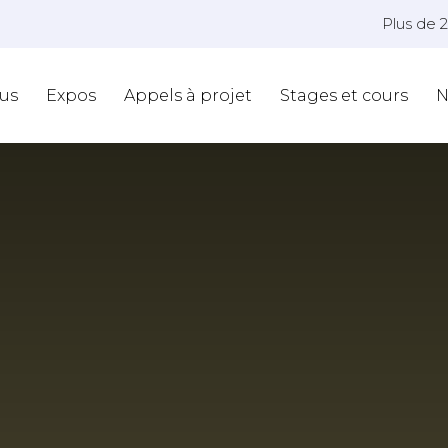
Plus de 
us
Expos
Appels à projet
Stages et cours
N