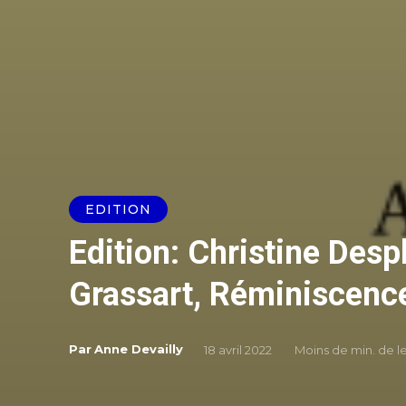
EDITION
Edition: Christine Desp
Grassart, Réminiscenc
Par
Anne Devailly
18 avril 2022
Moins de
min. de l