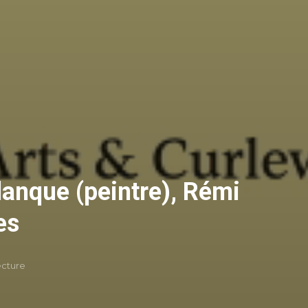
lanque (peintre), Rémi
es
ecture