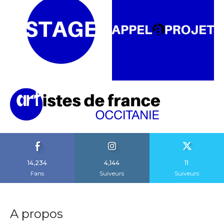
14,234
4,144
11
Fans
Suiveurs
Suiveurs
A propos