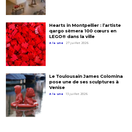
Hearts in Montpellier : l’artiste
qargo sèmera 100 cœurs en
LEGO® dans la ville
A la une
27 juillet 2026
Adresse email*
Le Toulousain James Colomina
Nom
pose une de ses sculptures à
Venise
A la une
13 juillet 2026
Prénom
Adresse email*
Statut / Organisation
Nom