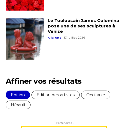
Le Toulousain James Colomina
pose une de ses sculptures à
Venise
Adresse email*
A la une
13 juillet 2026
Nom
Prénom
Adresse email*
Affiner vos résultats
Statut / Organisation
Edition
Edition des artistes
Occitanie
Nom
Hérault
J'accepte les
termes et conditions
Prénom
- Partenaires -
* Champ obligatoire