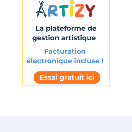
Statut / Organisation
J'accepte les
termes et conditions
* Champ obligatoire