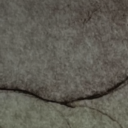
* Champ oblig
J'accepte l
* Champ oblig