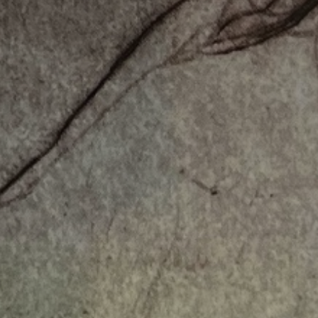
atoire
es
termes et conditions
atoire