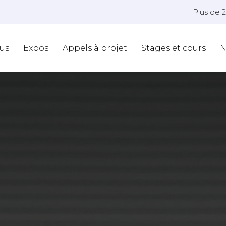
Plus de 
us
Expos
Appels à projet
Stages et cours
N