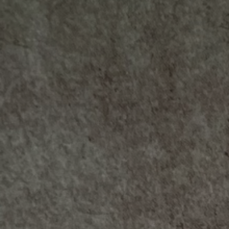
Adresse email
Nom
Adresse email
Prénom
Nom
Statut / Orga
Prénom
J'accepte l
Statut / Orga