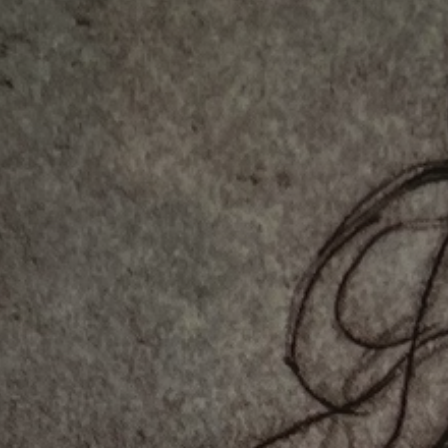
*
*
nisation
es
termes et conditions
nisation