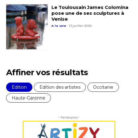
Le Toulousain James Colomina
pose une de ses sculptures à
Venise
A la une
13 juillet 2026
Affiner vos résultats
Edition
Edition des artistes
Occitanie
Haute-Garonne
- Partenaires -