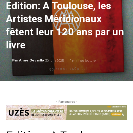
Edition: A Toulouse, les
Artistes Méridionaux
fêtent leur 120 ans par un
livre
30 juin 2025
1
min. de lecture
Par
Anne Devailly
- Partenaires -