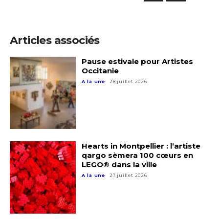
Prénom
Adresse email*
Articles associés
Statut / Organisation
Nom
Pause estivale pour Artistes
Occitanie
J'accepte les
termes et conditions
A la une
28 juillet 2026
Prénom
* Champ obligatoire
Statut / Organisation
Hearts in Montpellier : l’artiste
J'accepte les
termes et conditions
qargo sèmera 100 cœurs en
LEGO® dans la ville
A la une
27 juillet 2026
* Champ obligatoire