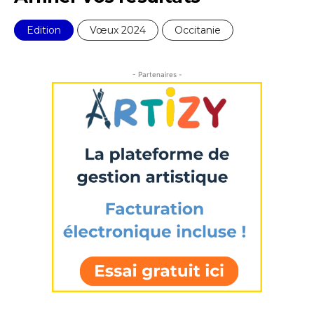
Nom
Edition
Vœux 2024
Occitanie
Prénom
- Partenaires -
Adresse email*
Statut / Organisation
Nom
J'accepte les
termes et conditions
Prénom
* Champ obligatoire
Statut / Organisation
J'accepte les
termes et conditions