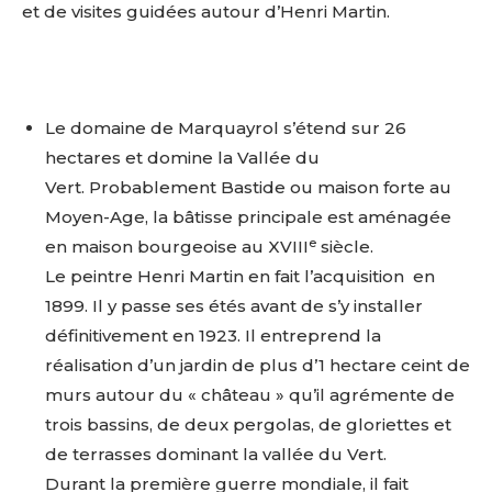
et de visites guidées autour d’Henri Martin.
Adresse email*
Le domaine de Marquayrol s’étend sur 26
hectares et domine la Vallée du
Vert.
Probablement Bastide ou maison forte au
Nom
Moyen-Age, la bâtisse principale est aménagée
e
en maison bourgeoise au XVIII
siècle.
Prénom
Le peintre Henri Martin en fait l’acquisition
en
Adresse email*
1899. Il y passe ses étés avant de s’y installer
Statut / Organisation
définitivement en 1923.
Il entreprend la
Nom
réalisation d’un jardin
de plus d’1 hectare ceint de
murs autour du « château » qu’il agrémente de
J'accepte les
termes et conditions
trois bassins, de deux pergolas, de gloriettes et
Prénom
de terrasses dominant la vallée du Vert.
Durant la première guerre mondiale, il fait
* Champ obligatoire