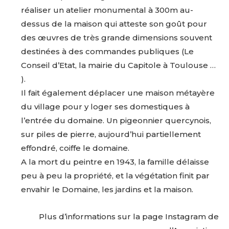
Statut / Organisation
réaliser un atelier monumental à 300m au-
dessus de la maison qui atteste son goût pour
des œuvres de très grande dimensions souvent
J'accepte les
termes et conditions
destinées à des commandes publiques (Le
Conseil d’Etat, la mairie du Capitole à Toulouse …
* Champ obligatoire
).
Il fait également déplacer une maison métayère
du village pour y loger ses domestiques à
l’entrée du domaine.
Un pigeonnier quercynois,
sur piles de pierre, aujourd’hui partiellement
effondré, coiffe le domaine.
A la mort du peintre en 1943, la famille délaisse
peu à peu la propriété, et la végétation finit par
envahir le Domaine, les jardins et la maison.
Plus d’informations sur la page Instagram de