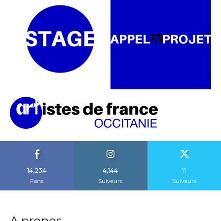
14,234
4,144
11
Fans
Suiveurs
Suiveurs
A propos