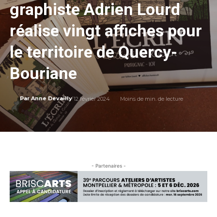
graphiste Adrien Lourd
réalise vingt affiches pour
le territoire de Quercy-
Bouriane
12 février 2024
Moins de
min. de lecture
Par
Anne Devailly
- Partenaires -