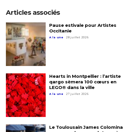
Articles associés
Adresse email*
Pause estivale pour Artistes
Occitanie
Nom
A la une
28 juillet 2026
Prénom
Adresse email*
Statut / Organisation
Hearts in Montpellier : l’artiste
Nom
qargo sèmera 100 cœurs en
LEGO® dans la ville
J'accepte les
termes et conditions
A la une
27 juillet 2026
Prénom
* Champ obligatoire
Statut / Organisation
Le Toulousain James Colomina