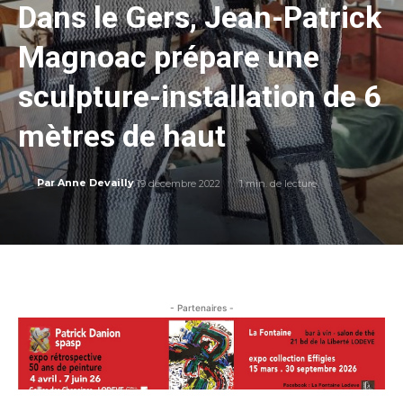
Dans le Gers, Jean-Patrick
Magnoac prépare une
sculpture-installation de 6
mètres de haut
19 décembre 2022
1
min. de lecture
Par
Anne Devailly
- Partenaires -