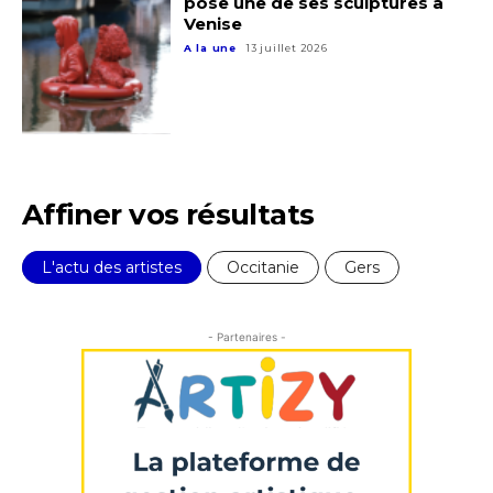
pose une de ses sculptures à
J'accepte les
termes et conditions
Venise
A la une
13 juillet 2026
* Champ obligatoire
Affiner vos résultats
L'actu des artistes
Occitanie
Gers
- Partenaires -