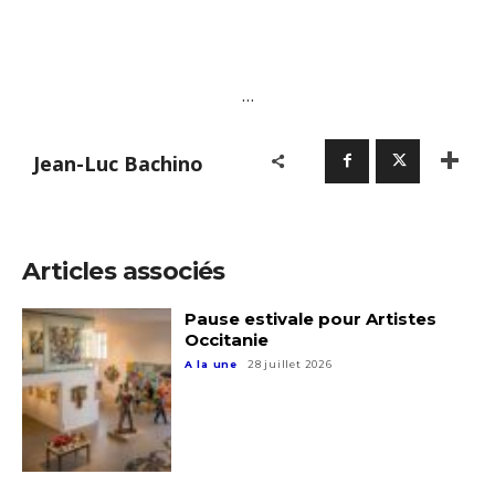
Nom
Prénom
…
Adresse email*
Statut / Organisation
Jean-Luc Bachino
Nom
J'accepte les
termes et conditions
Prénom
Articles associés
* Champ obligatoire
Pause estivale pour Artistes
Statut / Organisation
Occitanie
A la une
28 juillet 2026
J'accepte les
termes et conditions
* Champ obligatoire