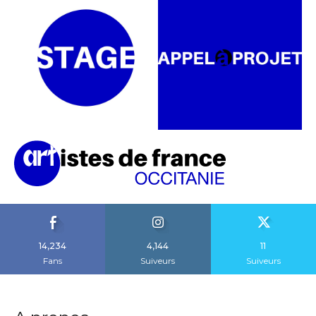
14,234
4,144
11
Fans
Suiveurs
Suiveurs