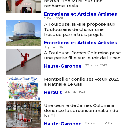
nazi »d’Elon Musk sur une
recharge Tesla
Entretiens et Articles Artistes
7 février 2025
A Toulouse, la ville propose aux
Toulousains de choisir une
fresque parmi trois projets
Entretiens et Articles Artistes
30 janvier 2025
A Toulouse, James Colomina pose
Adresse email*
une petite fille sur le toit de l’Enac
Haute-Garonne
29 janvier 2025
Nom
Montpellier confie ses vœux 2025
à Nathalie Le Gall
Hérault
2 janvier 2025
Prénom
Adresse email*
Une œuvre de James Colomina
dénonce la surconsommation de
Statut / Organisation
Noël
Nom
Haute-Garonne
24 décembre 2024