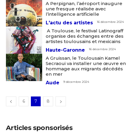
J'accepte les
termes et conditions
A Perpignan, l’aéroport inaugure
une fresque réalisée avec
Prénom
l’intelligence artificielle
L'actu des artistes
16 décembre 2024
* Champ obligatoire
Statut / Organisation
A Toulouse, le festival Latinograff
organise des échanges entre des
artistes toulousains et mexicains
J'accepte les
termes et conditions
Haute-Garonne
16 décembre 2024
A Gruissan, le Toulousain Kamel
Secraoui va installer une œuvre en
hommage aux migrants décédés
* Champ obligatoire
en mer
Aude
9 décembre 2024
6
7
8
Articles sponsorisés