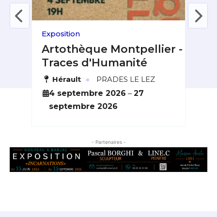
Exposition
Fest
 &
Artothèque Montpellier -
Fe
Traces d'Humanité
du
·
Hérault
PRADES LE LEZ
L
6
4 septembre 2026
–
27
2
septembre 2026
o
- Partenaires -