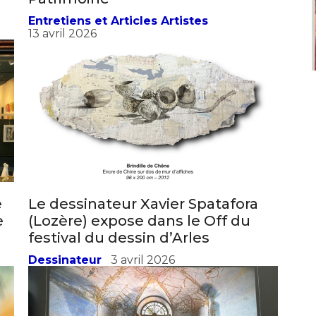
Patrimoine
Entretiens et Articles Artistes
13 avril 2026
*
*
e
Le dessinateur Xavier Spatafora
nisation
e
(Lozère) expose dans le Off du
festival du dessin d’Arles
es
termes et conditions
Dessinateur
3 avril 2026
nisation