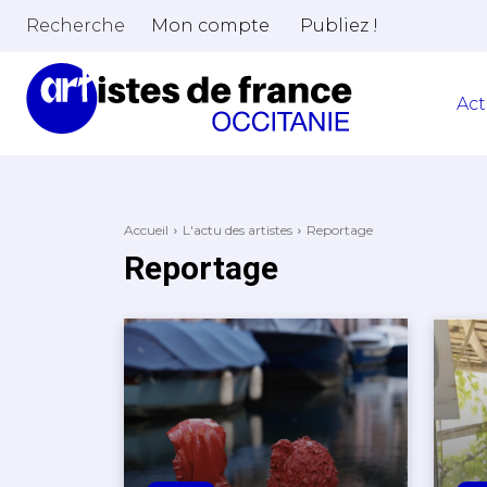
Recherche
Mon compte
Publiez !
Act
Accueil
L'actu des artistes
Reportage
Reportage