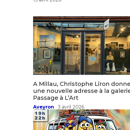
13 avril 2026
Adresse email
Nom
Adresse email
Prénom
Nom
A Millau, Christophe Liron donn
Statut / Orga
une nouvelle adresse à la galeri
Passage à L’Art
Prénom
J'accepte l
Aveyron
3 avril 2026
Statut / Orga