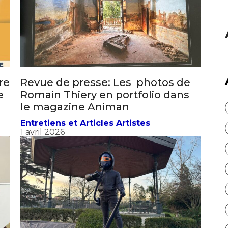
atoire
es
termes et conditions
atoire
re
Revue de presse: Les photos de
e
Romain Thiery en portfolio dans
le magazine Animan
Entretiens et Articles Artistes
1 avril 2026