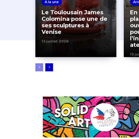
A la une
Ari
Le Toulousain James
En 
Colomina pose une de
pl
ses sculptures à
ou
Venise
pou
l’i
13 juillet 2026
ate
13 ju