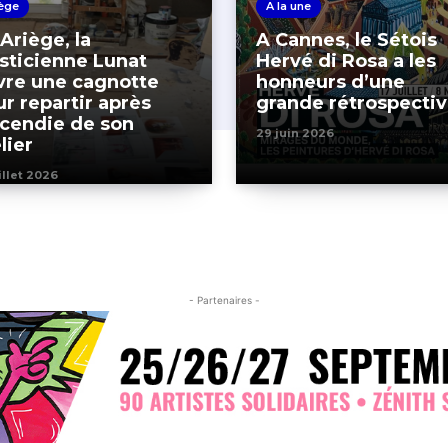
ège
A la une
Ariège, la
A Cannes, le Sétois
asticienne Lunat
Hervé di Rosa a les
vre une cagnotte
honneurs d’une
r repartir après
grande rétrospecti
ncendie de son
29 juin 2026
lier
illet 2026
- Partenaires -