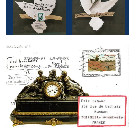
Prénom
Adresse email*
Statut / Organisation
Nom
J'accepte les
termes et conditions
Prénom
* Champ obligatoire
Statut / Organisation
J'accepte les
termes et conditions
* Champ obligatoire