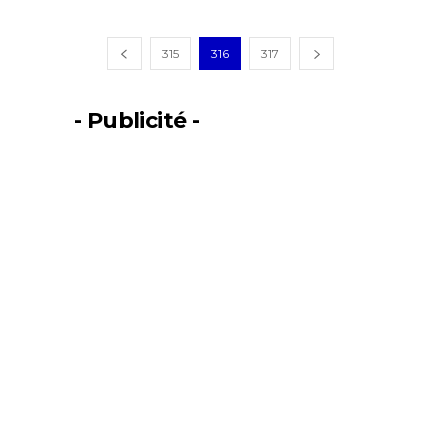
315
316
317
- Publicité -