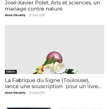
José-Xavier Polet, Arts et sciences, un
mariage contre nature
Anne Devailly
-
31 mars 2019
Edition
La Fabrique du Signe (Toulouse),
lance une souscription pour un livre...
Adresse email*
Anne Devailly
-
31 mars 2019
Nom