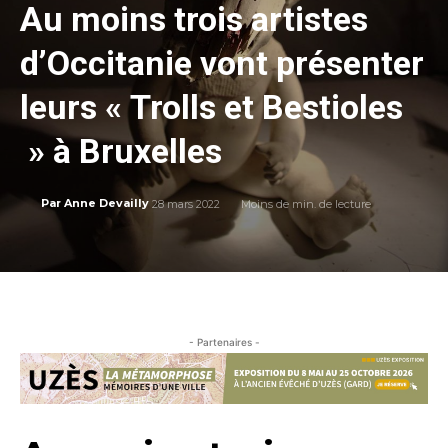
Au moins trois artistes
d’Occitanie vont présenter
leurs « Trolls et Bestioles
» à Bruxelles
28 mars 2022
Moins de
min. de lecture
Par
Anne Devailly
- Partenaires -