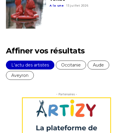
A la une
13 juillet 2026
Affiner vos résultats
L'actu des artistes
Occitanie
Aude
Aveyron
- Partenaires -