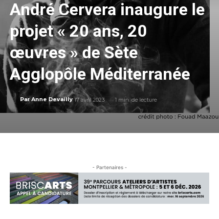
André Cervera inaugure le
projet « 20 ans, 20
œuvres » de Sète
Agglopôle Méditerranée
17 avril 2023
1
min. de lecture
Par
Anne Devailly
- Partenaires -