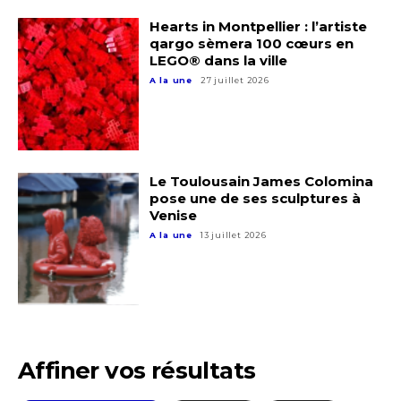
Nom
Hearts in Montpellier : l’artiste
qargo sèmera 100 cœurs en
LEGO® dans la ville
Prénom
A la une
27 juillet 2026
Adresse email*
Statut / Organisation
Nom
J'accepte les
termes et conditions
Le Toulousain James Colomina
pose une de ses sculptures à
Prénom
Venise
A la une
13 juillet 2026
* Champ obligatoire
Statut / Organisation
J'accepte les
termes et conditions
Affiner vos résultats
* Champ obligatoire