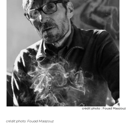
crédit photo: Fouad Maazouz