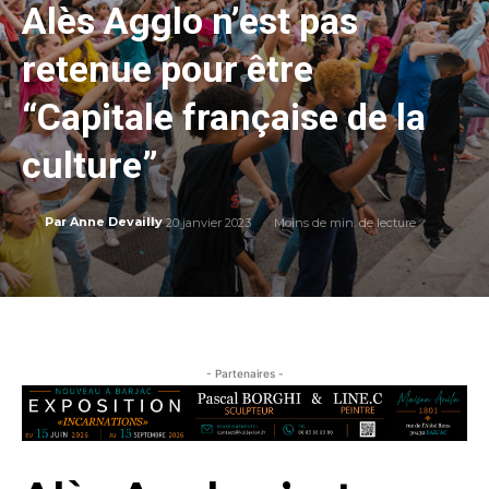
Alès Agglo n’est pas
retenue pour être
“Capitale française de la
culture”
20 janvier 2023
Moins de
min. de lecture
Par
Anne Devailly
- Partenaires -