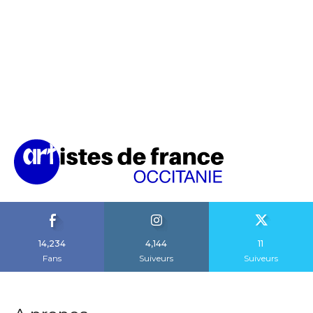
14,234
4,144
11
Fans
Suiveurs
Suiveurs