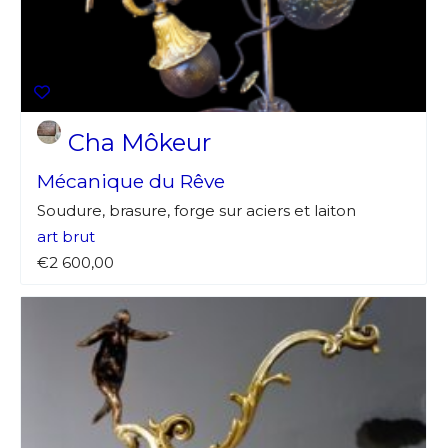
Cha Môkeur
Mécanique du Rêve
Soudure, brasure, forge sur aciers et laiton
art brut
€2 600,00