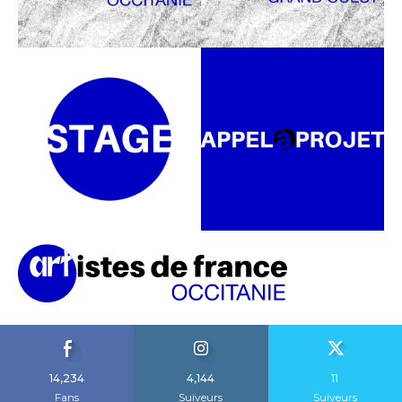
14,234
4,144
11
Fans
Suiveurs
Suiveurs