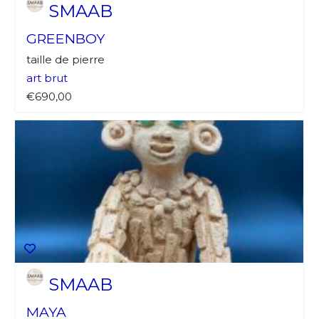
SMAAB
GREENBOY
taille de pierre
art brut
€690,00
Adresse email*
Nom
Prénom
SMAAB
Adresse email*
MAYA