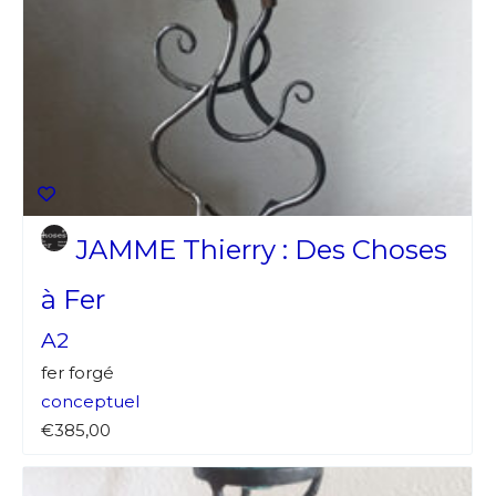
JAMME Thierry : Des Choses
à Fer
A2
fer forgé
conceptuel
€385,00