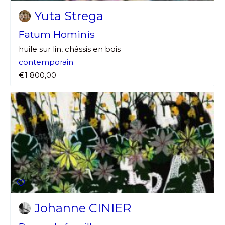
Yuta Strega
Statut / Organisation
Nom
Fatum Hominis
J'accepte les
termes et conditions
huile sur lin, châssis en bois
Prénom
contemporain
€1 800,00
* Champ obligatoire
Statut / Organisation
J'accepte les
termes et conditions
* Champ obligatoire
Johanne CINIER