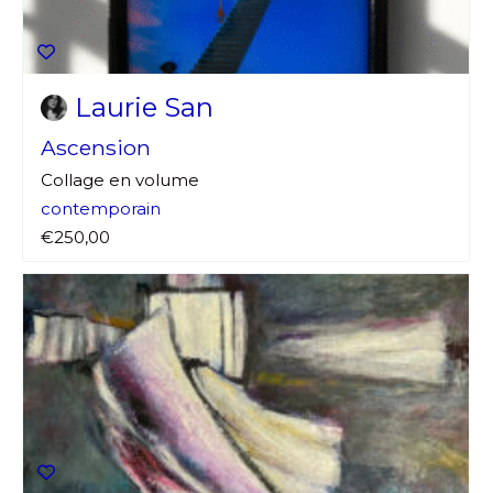
Laurie San
Ascension
Collage en volume
contemporain
€250,00
Adresse email*
Nom
Prénom
Adresse email*