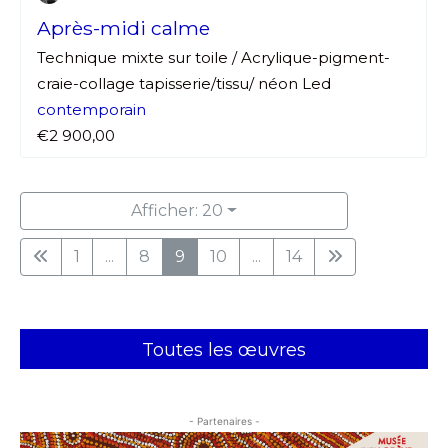
Après-midi calme
Technique mixte sur toile / Acrylique-pigment-
craie-collage tapisserie/tissu/ néon Led
contemporain
€2 900,00
Afficher: 20
1
...
8
9
10
...
14
Toutes les œuvres
- Partenaires -