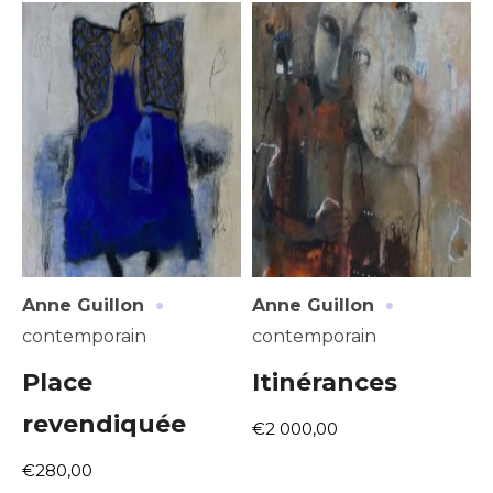
J'accepte les
termes et conditions
Prénom
* Champ obligatoire
Statut / Organisation
J'accepte les
termes et conditions
* Champ obligatoire
·
·
Anne Guillon
Anne Guillon
contemporain
contemporain
Place
Itinérances
revendiquée
€2 000,00
€280,00