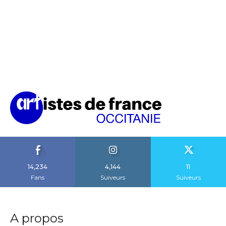
14,234
4,144
11
Fans
Suiveurs
Suiveurs