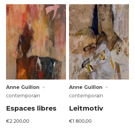
Adresse email*
Nom
·
·
Anne Guillon
Anne Guillon
contemporain
contemporain
Prénom
Espaces libres
Leitmotiv
Adresse email*
€2 200,00
€1 800,00
Statut / Organisation
Nom