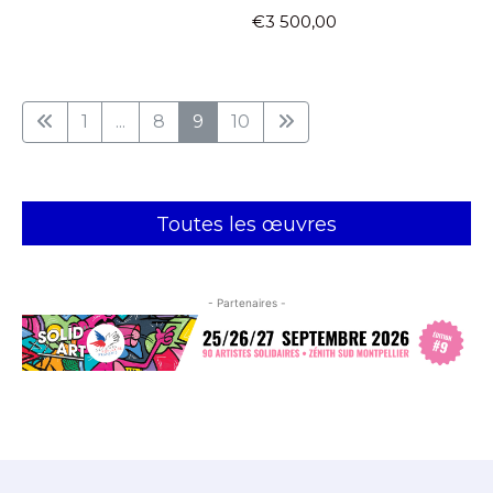
€3 500,00
1
...
8
9
10
Toutes les œuvres
- Partenaires -