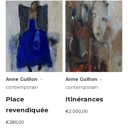
J'accepte les
termes et conditions
Prénom
* Champ obligatoire
Statut / Organisation
J'accepte les
termes et conditions
* Champ obligatoire
·
·
Anne Guillon
Anne Guillon
contemporain
contemporain
Place
Itinérances
revendiquée
€2 000,00
€280,00