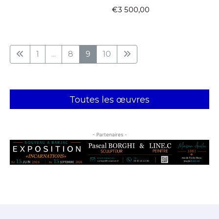
€3 500,00
1
...
8
9
10
Toutes les œuvres
- Partenaires -