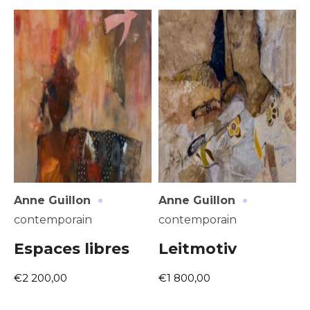
Adresse email*
Nom
·
·
Anne Guillon
Anne Guillon
contemporain
contemporain
Prénom
Espaces libres
Leitmotiv
Adresse email*
€2 200,00
€1 800,00
Statut / Organisation
Nom