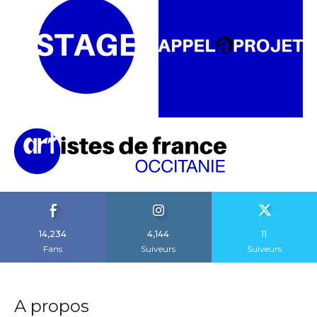
14,234
4,144
11
Fans
Suiveurs
Suiveurs
A propos