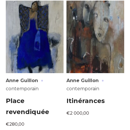
J'accepte les
termes et conditions
Prénom
* Champ obligatoire
Statut / Organisation
J'accepte les
termes et conditions
* Champ obligatoire
·
·
Anne Guillon
Anne Guillon
contemporain
contemporain
Place
Itinérances
revendiquée
€2 000,00
€280,00