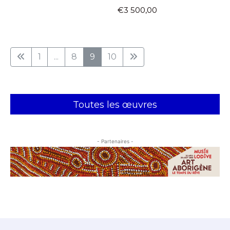
€3 500,00
1
...
8
9
10
Toutes les œuvres
- Partenaires -