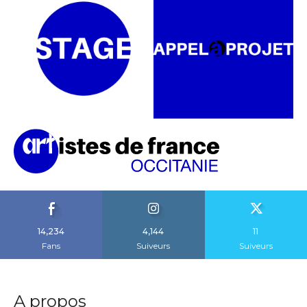
14,234
4,144
11
Fans
Suiveurs
Suiveurs
A propos