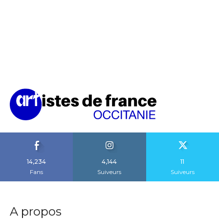
14,234
4,144
11
Fans
Suiveurs
Suiveurs
A propos