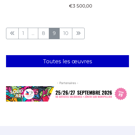
€3 500,00
1
...
8
9
10
Toutes les œuvres
- Partenaires -