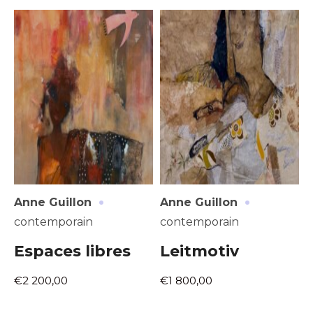
Adresse email*
Nom
·
·
Anne Guillon
Anne Guillon
contemporain
contemporain
Prénom
Espaces libres
Leitmotiv
Adresse email*
€2 200,00
€1 800,00
Statut / Organisation
Nom