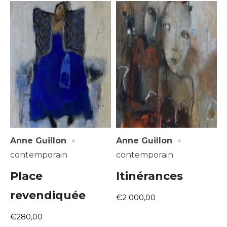
J'accepte les
termes et conditions
Prénom
* Champ obligatoire
Statut / Organisation
J'accepte les
termes et conditions
* Champ obligatoire
·
·
Anne Guillon
Anne Guillon
contemporain
contemporain
Place
Itinérances
revendiquée
€2 000,00
€280,00