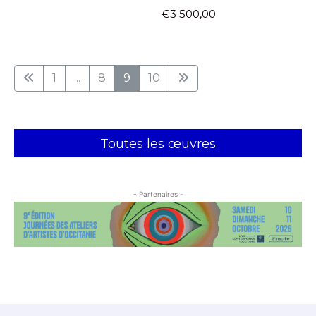
€3 500,00
1
...
8
9
10
Toutes les œuvres
- Partenaires -