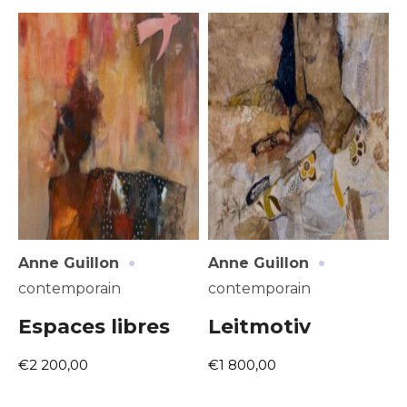
Adresse email*
·
·
Nom
Anne Guillon
Anne Guillon
contemporain
contemporain
Prénom
Espaces libres
Leitmotiv
Adresse email*
€2 200,00
€1 800,00
Statut / Organisation
Nom