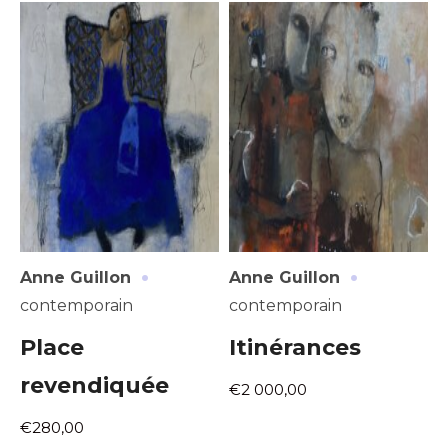
J'accepte les
termes et conditions
Prénom
* Champ obligatoire
Statut / Organisation
J'accepte les
termes et conditions
* Champ obligatoire
·
·
Anne Guillon
Anne Guillon
contemporain
contemporain
Place
Itinérances
revendiquée
€2 000,00
€280,00