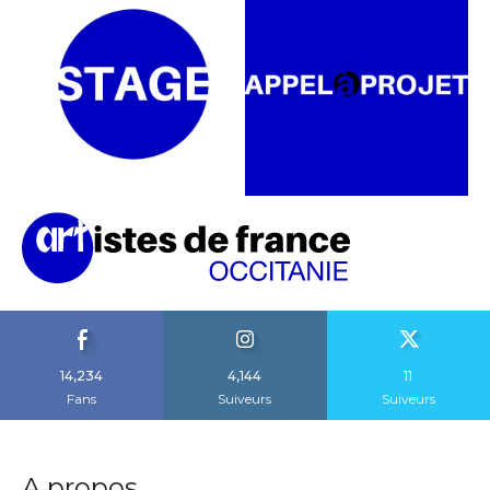
14,234
4,144
11
Fans
Suiveurs
Suiveurs
A propos