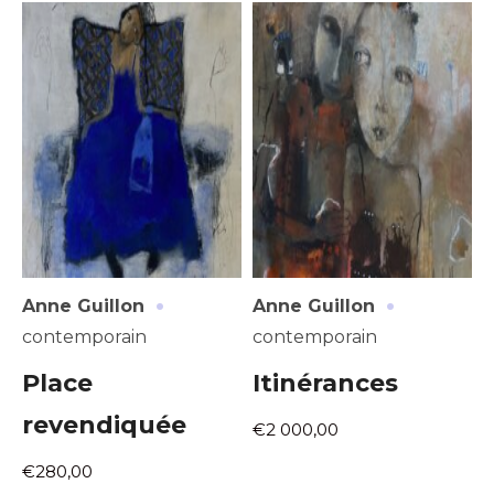
J'accepte les
termes et conditions
Prénom
* Champ obligatoire
Statut / Organisation
J'accepte les
termes et conditions
* Champ obligatoire
·
·
Anne Guillon
Anne Guillon
contemporain
contemporain
Place
Itinérances
revendiquée
€2 000,00
€280,00