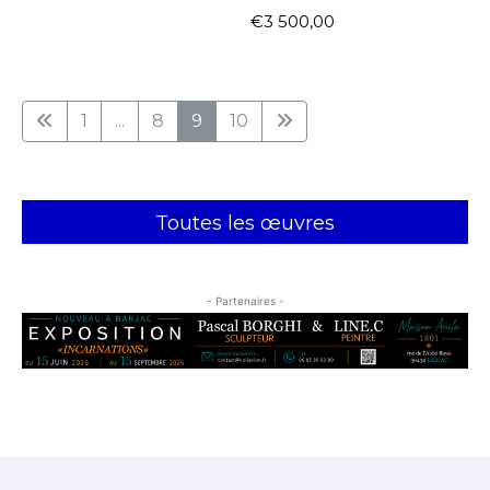
€3 500,00
1
...
8
9
10
Toutes les œuvres
- Partenaires -