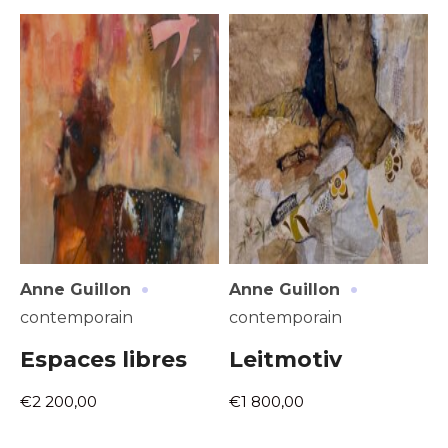
Adresse email*
Nom
·
·
Anne Guillon
Anne Guillon
contemporain
contemporain
Prénom
Espaces libres
Leitmotiv
Adresse email*
€2 200,00
€1 800,00
Statut / Organisation
Nom