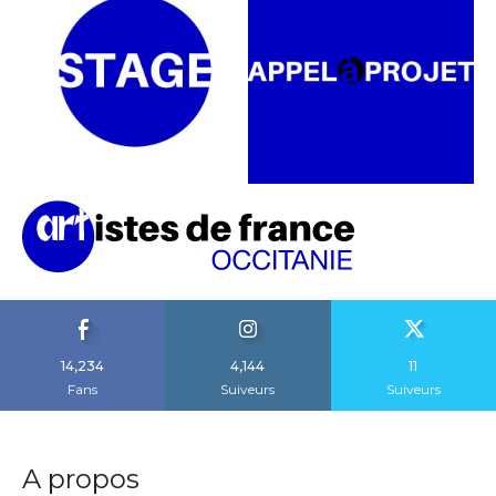
14,234
4,144
11
Fans
Suiveurs
Suiveurs
A propos