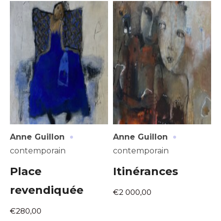
Nom
J'accepte les
termes et conditions
Prénom
* Champ obligatoire
Statut / Organisation
J'accepte les
termes et conditions
·
·
Anne Guillon
Anne Guillon
* Champ obligatoire
contemporain
contemporain
Place
Itinérances
revendiquée
€2 000,00
€280,00