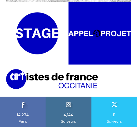
14,234
4,144
11
Fans
Suiveurs
Suiveurs
A propos