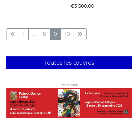
€3 500,00
1
...
8
9
10
Toutes les œuvres
- Partenaires -