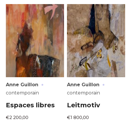
Adresse email*
·
·
Anne Guillon
Anne Guillon
Nom
contemporain
contemporain
Espaces libres
Leitmotiv
Prénom
Adresse email*
€2 200,00
€1 800,00
Statut / Organisation