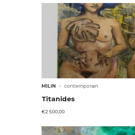
Adresse email
Nom
Adresse email
Prénom
·
MILIN
contemporain
Nom
Statut / Orga
Titanides
Prénom
€2 500,00
J'accepte l
Statut / Orga