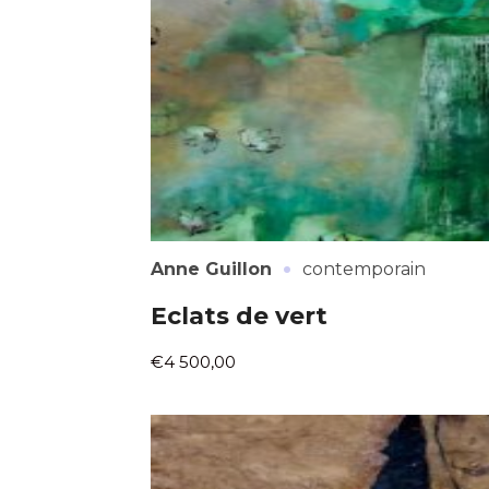
* Champ oblig
J'accepte l
* Champ oblig
·
Anne Guillon
contemporain
Eclats de vert
€4 500,00