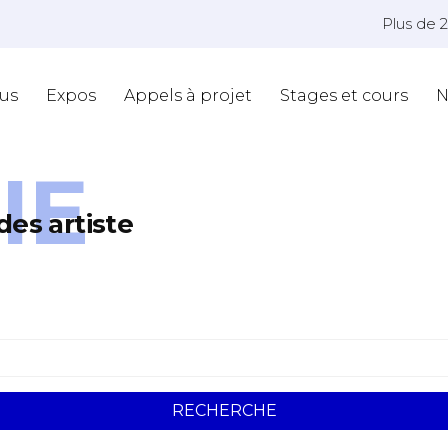
Plus de 
us
Expos
Appels à projet
Stages et cours
N
IE
des artiste
RECHERCHE