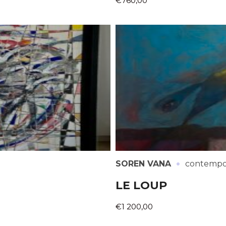
€760,00
·
SOREN VANA
contempo
LE LOUP
€1 200,00