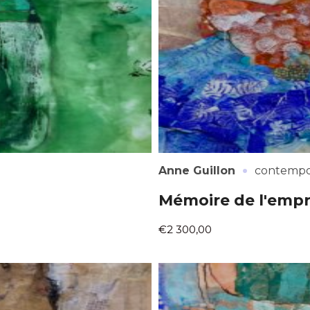
atoire
es
termes et conditions
atoire
·
Anne Guillon
contempo
Mémoire de l'empr
€2 300,00