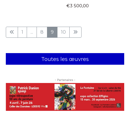
€3 500,00
1
...
8
9
10
Toutes les œuvres
- Partenaires -