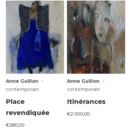
Nom
J'accepte les
termes et conditions
Prénom
* Champ obligatoire
Statut / Organisation
J'accepte les
termes et conditions
·
·
Anne Guillon
Anne Guillon
* Champ obligatoire
contemporain
contemporain
Place
Itinérances
revendiquée
€2 000,00
€280,00