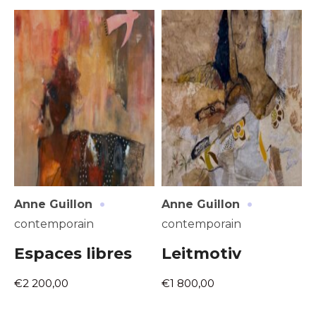
Adresse email*
·
·
Anne Guillon
Anne Guillon
Nom
contemporain
contemporain
Espaces libres
Leitmotiv
Prénom
Adresse email*
€2 200,00
€1 800,00
Statut / Organisation