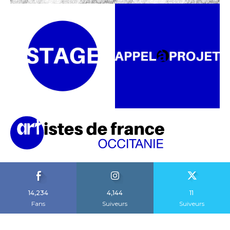
14,234
4,144
11
Fans
Suiveurs
Suiveurs
A propos