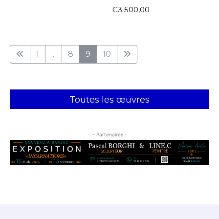
€3 500,00
1
...
8
9
10
Toutes les œuvres
- Partenaires -