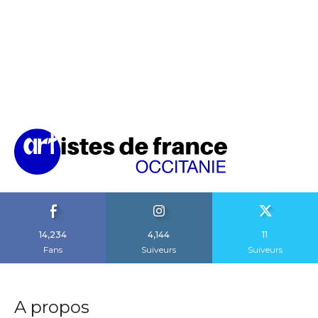
14,234
4,144
11
Fans
Suiveurs
Suiveurs
A propos