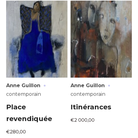
J'accepte les
termes et conditions
Prénom
* Champ obligatoire
Statut / Organisation
J'accepte les
termes et conditions
* Champ obligatoire
·
·
Anne Guillon
Anne Guillon
contemporain
contemporain
Place
Itinérances
revendiquée
€2 000,00
€280,00