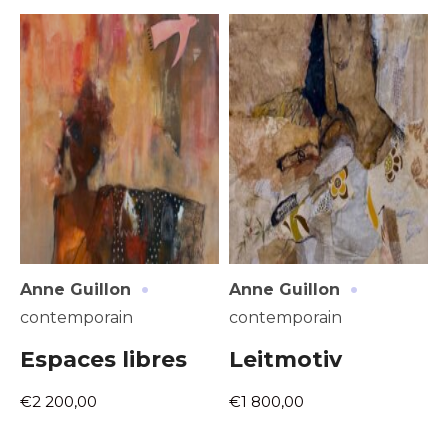
Adresse email*
Nom
·
·
Anne Guillon
Anne Guillon
contemporain
contemporain
Prénom
Espaces libres
Leitmotiv
Adresse email*
€2 200,00
€1 800,00
Statut / Organisation
Nom