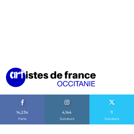
14,234
4,144
11
Fans
Suiveurs
Suiveurs
A propos