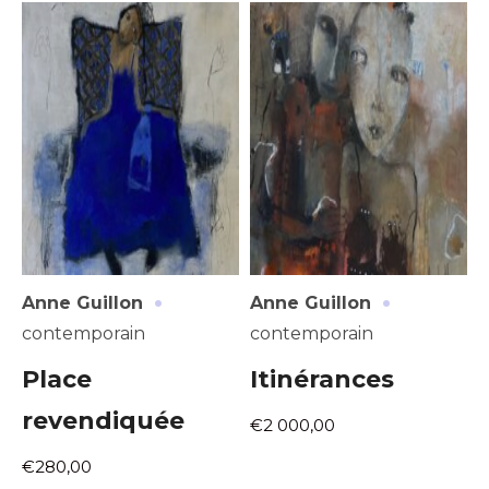
Nom
J'accepte les
termes et conditions
Prénom
* Champ obligatoire
Statut / Organisation
J'accepte les
termes et conditions
·
·
Anne Guillon
Anne Guillon
* Champ obligatoire
contemporain
contemporain
Place
Itinérances
revendiquée
€2 000,00
€280,00