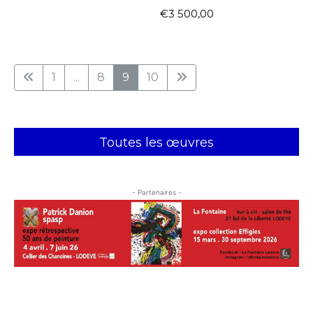
€3 500,00
1
...
8
9
10
Toutes les œuvres
- Partenaires -