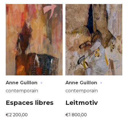
Adresse email*
·
·
Anne Guillon
Anne Guillon
Nom
contemporain
contemporain
Espaces libres
Leitmotiv
Prénom
Adresse email*
€2 200,00
€1 800,00
Statut / Organisation