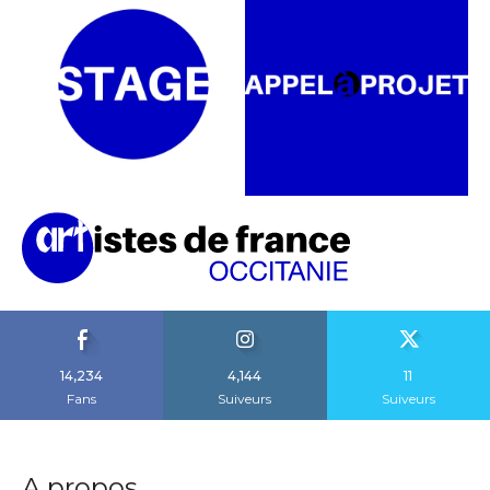
14,234
4,144
11
Fans
Suiveurs
Suiveurs
A propos