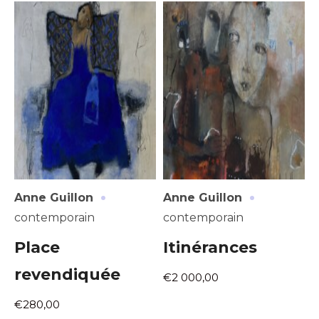
J'accepte les
termes et conditions
Prénom
* Champ obligatoire
Statut / Organisation
J'accepte les
termes et conditions
* Champ obligatoire
·
·
Anne Guillon
Anne Guillon
contemporain
contemporain
Place
Itinérances
revendiquée
€2 000,00
€280,00