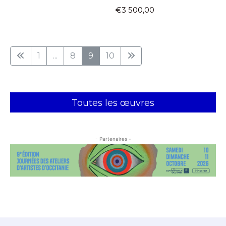
€3 500,00
1
...
8
9
10
Toutes les œuvres
- Partenaires -