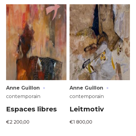
Adresse email*
Nom
·
·
Anne Guillon
Anne Guillon
contemporain
contemporain
Prénom
Espaces libres
Leitmotiv
Adresse email*
€2 200,00
€1 800,00
Statut / Organisation
Nom