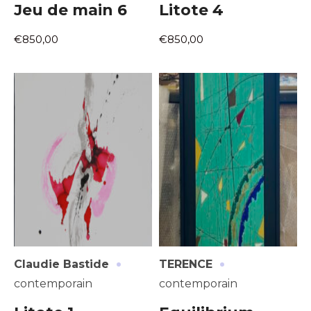
Jeu de main 6
Litote 4
Nom
J'accepte les
termes et conditions
€850,00
€850,00
Prénom
* Champ obligatoire
Statut / Organisation
J'accepte les
termes et conditions
* Champ obligatoire
·
·
Claudie Bastide
TERENCE
contemporain
contemporain