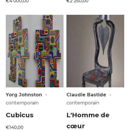
€4 000,00
€2 250,00
·
·
Yorg Johnston
Claudie Bastide
contemporain
contemporain
Cubicus
L'Homme de
cœur
€140,00