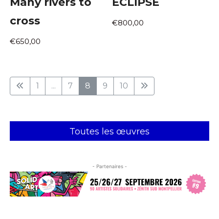
Many rivers to
ECLIPSE
cross
€800,00
€650,00
1
...
7
8
9
10
Toutes les œuvres
- Partenaires -