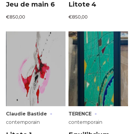
Jeu de main 6
Litote 4
Nom
J'accepte les
termes et conditions
€850,00
€850,00
Prénom
* Champ obligatoire
Statut / Organisation
J'accepte les
termes et conditions
* Champ obligatoire
·
·
Claudie Bastide
TERENCE
contemporain
contemporain