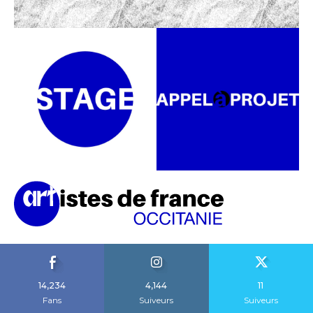
14,234
4,144
11
Fans
Suiveurs
Suiveurs