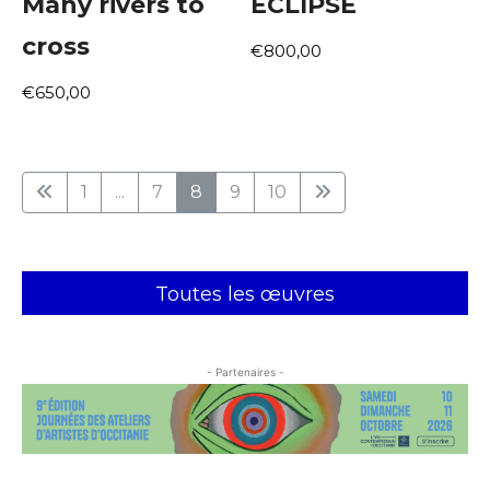
Many rivers to
ECLIPSE
cross
€800,00
€650,00
1
...
7
8
9
10
Toutes les œuvres
- Partenaires -