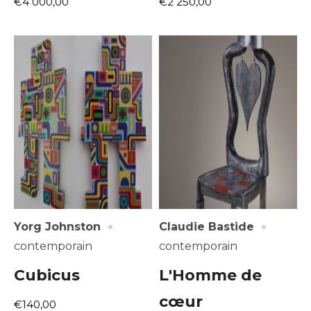
€4 000,00
€2 250,00
·
·
Yorg Johnston
Claudie Bastide
contemporain
contemporain
Cubicus
L'Homme de
cœur
€140,00