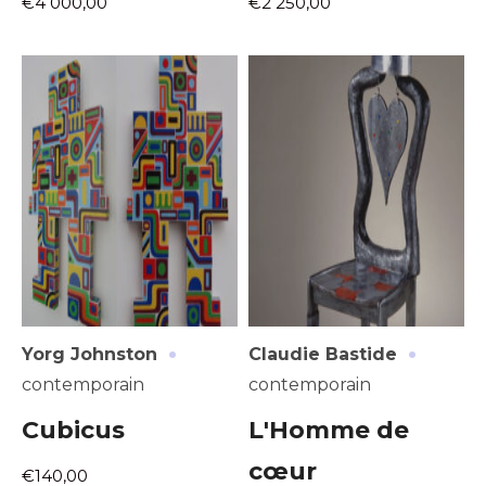
€4 000,00
€2 250,00
·
·
Yorg Johnston
Claudie Bastide
contemporain
contemporain
Cubicus
L'Homme de
cœur
€140,00