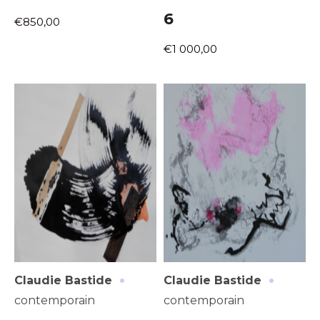
6
€850,00
€1 000,00
Adresse email*
Nom
·
·
Claudie Bastide
Claudie Bastide
Prénom
contemporain
contemporain
Adresse email*