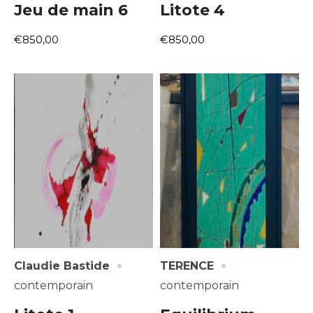
Jeu de main 6
Litote 4
Statut / Organisation
Nom
€850,00
€850,00
J'accepte les
termes et conditions
Prénom
* Champ obligatoire
Statut / Organisation
J'accepte les
termes et conditions
* Champ obligatoire
·
·
Claudie Bastide
TERENCE
contemporain
contemporain