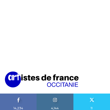
14,234
4,144
11
Fans
Suiveurs
Suiveurs