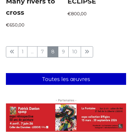
Many rivers to
ECLIPSE
cross
€800,00
€650,00
1
...
7
8
9
10
Toutes les œuvres
- Partenaires -