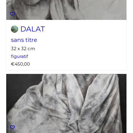
DALAT
sans titre
32 x 32 cm
figuratif
Adresse email*
€450,00
Nom
Prénom
Adresse email*
Statut / Organisation
Nom