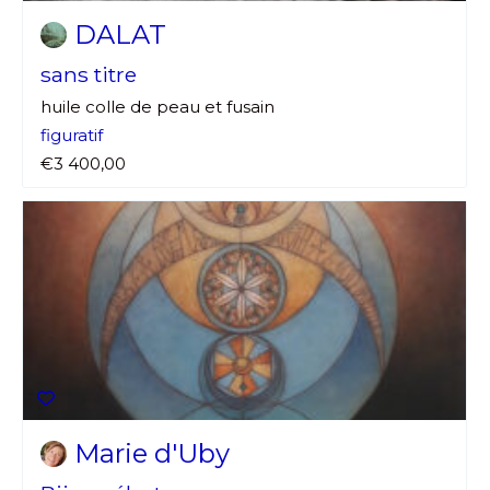
J'accepte les
termes et conditions
DALAT
Prénom
sans titre
* Champ obligatoire
huile colle de peau et fusain
Statut / Organisation
figuratif
€3 400,00
J'accepte les
termes et conditions
* Champ obligatoire
Marie d'Uby