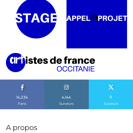
14,234
4,144
11
Fans
Suiveurs
Suiveurs
A propos