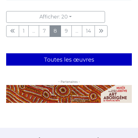
Afficher: 20
1
...
7
8
9
...
14
Toutes les œuvres
- Partenaires -