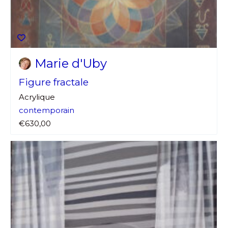
Marie d'Uby
Figure fractale
Acrylique
contemporain
€630,00