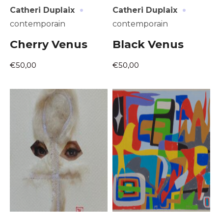
·
·
Nom
Catheri Duplaix
Catheri Duplaix
contemporain
contemporain
J'accepte les
termes et conditions
Prénom
Cherry Venus
Black Venus
* Champ obligatoire
€50,00
€50,00
Statut / Organisation
J'accepte les
termes et conditions
* Champ obligatoire