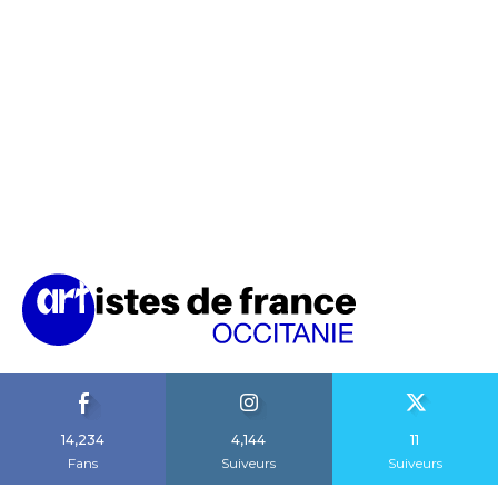
14,234
4,144
11
Fans
Suiveurs
Suiveurs