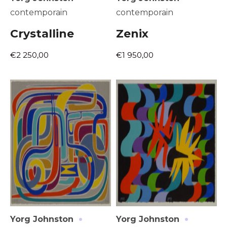
contemporain
contemporain
Crystalline
Zenix
€2 250,00
€1 950,00
·
·
Yorg Johnston
Yorg Johnston