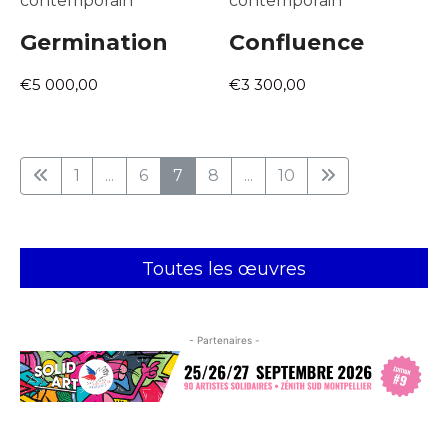
contemporain
contemporain
Germination
Confluence
€5 000,00
€3 300,00
1
...
6
7
8
...
10
Toutes les œuvres
- Partenaires -