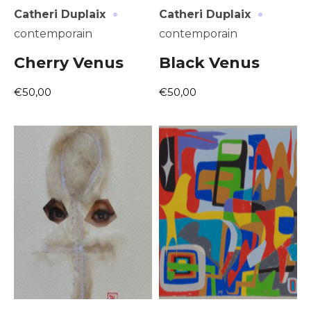
·
·
Statut / Organisation
Catheri Duplaix
Catheri Duplaix
Nom
contemporain
contemporain
J'accepte les
termes et conditions
Cherry Venus
Black Venus
Prénom
€50,00
€50,00
* Champ obligatoire
Statut / Organisation
J'accepte les
termes et conditions
* Champ obligatoire