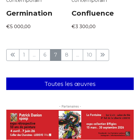
contemporain
contemporain
Germination
Confluence
€5 000,00
€3 300,00
1
...
6
7
8
...
10
Toutes les œuvres
- Partenaires -