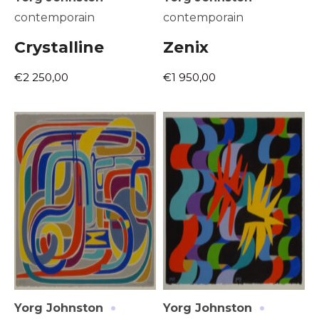
contemporain
contemporain
Crystalline
Zenix
€2 250,00
€1 950,00
·
·
Yorg Johnston
Yorg Johnston