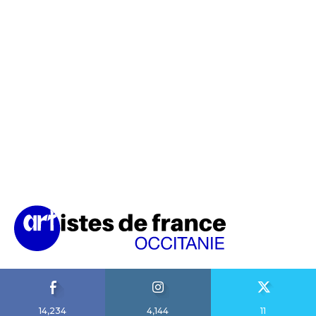
14,234
4,144
11
Fans
Suiveurs
Suiveurs