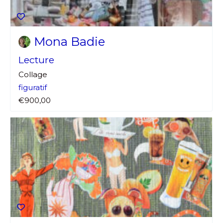
Statut / Organisation
Nom
Mona Badie
J'accepte les
termes et conditions
Prénom
Lecture
Collage
* Champ obligatoire
Statut / Organisation
figuratif
€900,00
J'accepte les
termes et conditions
* Champ obligatoire