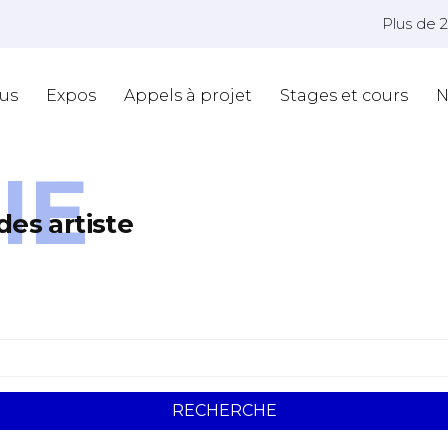
Plus de 
us
Expos
Appels à projet
Stages et cours
N
IE
des artiste
RECHERCHE