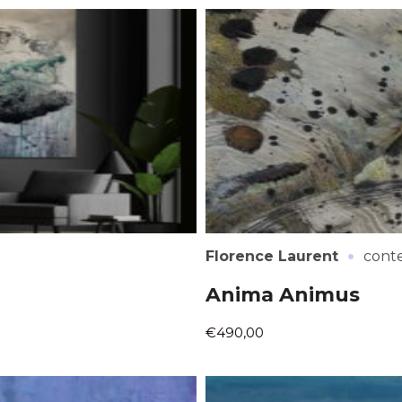
*
*
·
Florence Laurent
cont
nisation
Anima Animus
€490,00
es
termes et conditions
nisation