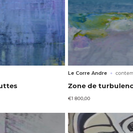
atoire
es
termes et conditions
atoire
·
Le Corre Andre
contem
uttes
Zone de turbulen
€1 800,00