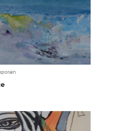
porain
ce