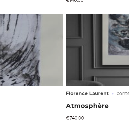
€140,00
·
Florence Laurent
cont
Atmosphère
€740,00