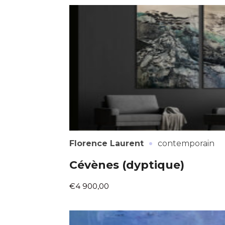
Adresse email
Nom
Adresse email
Prénom
·
Florence Laurent
contemporain
Nom
Statut / Orga
Cévènes (dyptique)
Prénom
€4 900,00
J'accepte l
Statut / Orga