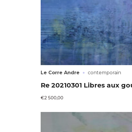
* Champ oblig
J'accepte l
* Champ oblig
·
Le Corre Andre
contemporain
Re 20210301 Libres aux go
€2 500,00