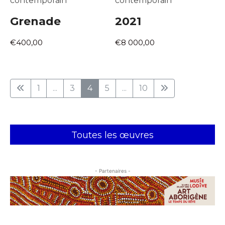
contemporain
contemporain
Grenade
2021
€400,00
€8 000,00
1
...
3
4
5
...
10
Toutes les œuvres
- Partenaires -