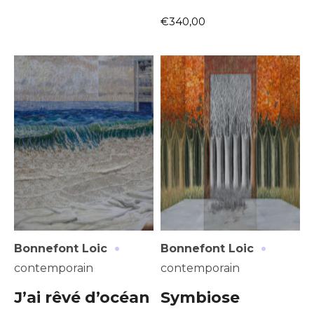
€340,00
Adresse email*
Nom
·
·
Bonnefont Loic
Bonnefont Loic
Prénom
contemporain
contemporain
Adresse email*
J’ai rêvé d’océan
Symbiose
Statut / Organisation