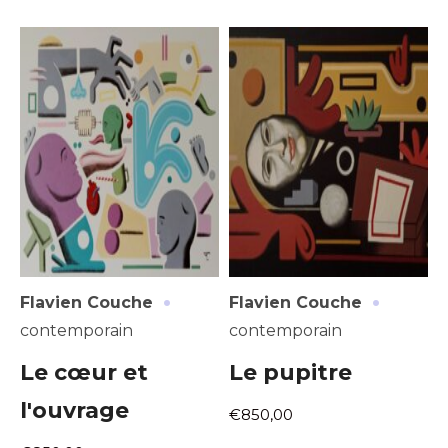
·
·
Flavien Couche
Flavien Couche
contemporain
contemporain
Le cœur et
Le pupitre
l'ouvrage
€850,00