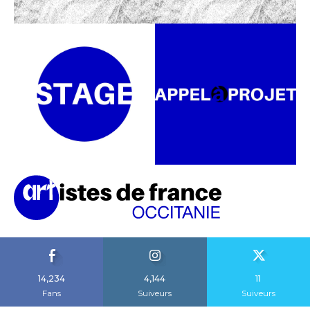
14,234
4,144
11
Fans
Suiveurs
Suiveurs