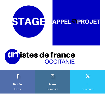
14,234
4,144
11
Fans
Suiveurs
Suiveurs