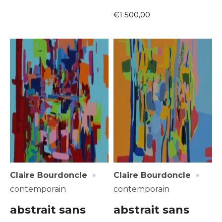
Statut / Organisation
€1 500,00
Nom
J'accepte les
termes et conditions
Prénom
* Champ obligatoire
Statut / Organisation
J'accepte les
termes et conditions
* Champ obligatoire
·
·
Claire Bourdoncle
Claire Bourdoncle
contemporain
contemporain
abstrait sans
abstrait sans