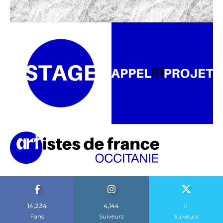
14,234
4,144
11
Fans
Suiveurs
Suiveurs