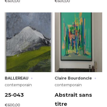
€600,00
€600,00
Adresse email*
·
·
BALLEREAU
Claire Bourdoncle
Nom
contemporain
contemporain
25-043
Abstrait sans
Prénom
Adresse email*
titre
€600,00