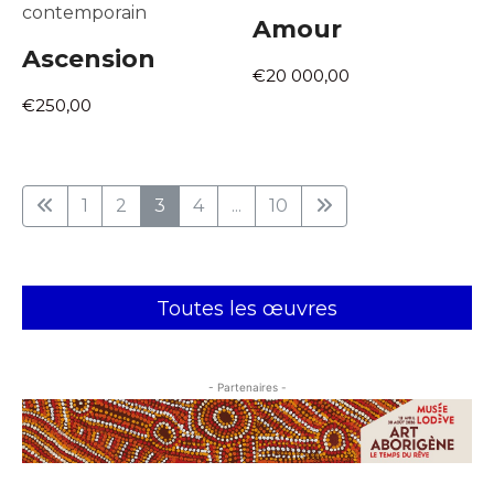
contemporain
Amour
Ascension
€20 000,00
€250,00
1
2
3
4
...
10
Toutes les œuvres
- Partenaires -