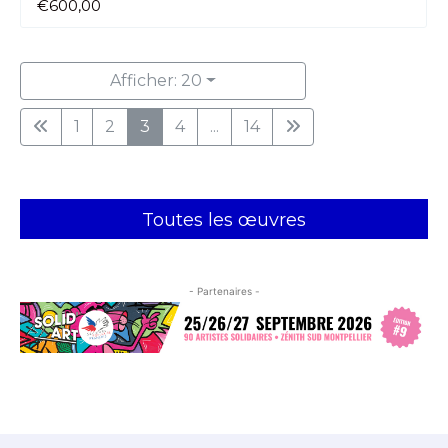
€600,00
Afficher: 20
1
2
3
4
...
14
Toutes les œuvres
- Partenaires -