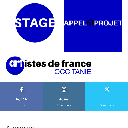
14,234
4,144
11
Fans
Suiveurs
Suiveurs