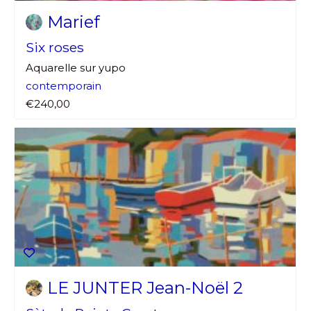
Marief
J'accepte les
termes et conditions
Prénom
Six roses
Aquarelle sur yupo
* Champ obligatoire
Statut / Organisation
contemporain
€240,00
J'accepte les
termes et conditions
* Champ obligatoire
LE JUNTER Jean-Noël 2