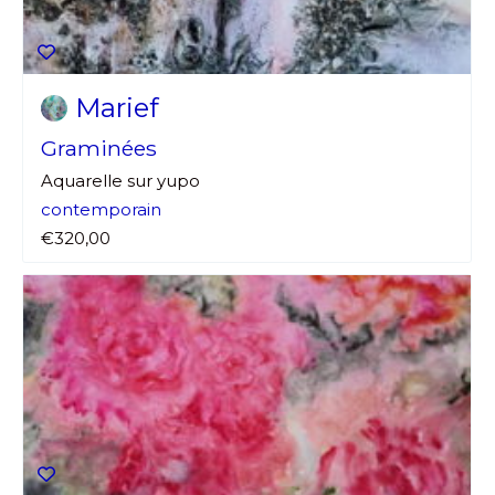
Marief
Graminées
Aquarelle sur yupo
contemporain
€320,00
Adresse email*
Nom
Prénom
Adresse email*
Statut / Organisation
Nom