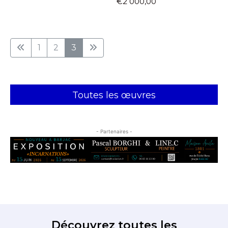
€2 000,00
Nom
1
2
3
Prénom
Adresse email*
Statut / Organisation
Toutes les œuvres
Nom
J'accepte les
termes et conditions
- Partenaires -
Prénom
* Champ obligatoire
Statut / Organisation
J'accepte les
termes et conditions
Découvrez toutes les