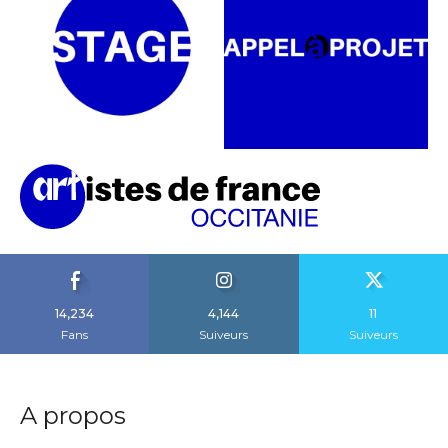
14,234
4,144
11
Fans
Suiveurs
Suiveurs
A propos