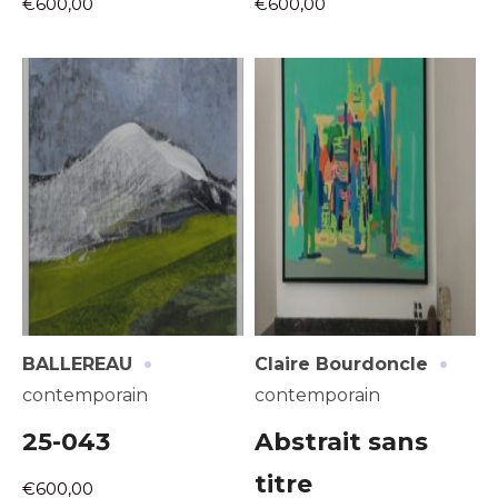
€600,00
€600,00
Adresse email*
Nom
·
·
BALLEREAU
Claire Bourdoncle
contemporain
contemporain
Prénom
25-043
Abstrait sans
Adresse email*
titre
€600,00
Statut / Organisation