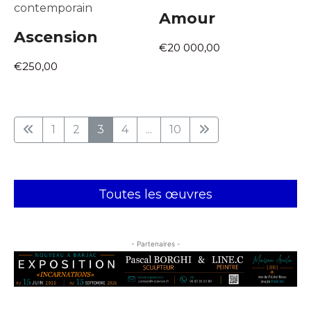
contemporain
Amour
Ascension
€20 000,00
€250,00
1
2
3
4
...
10
Toutes les œuvres
- Partenaires -