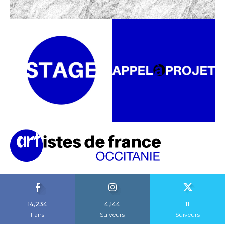
14,234
4,144
11
Fans
Suiveurs
Suiveurs