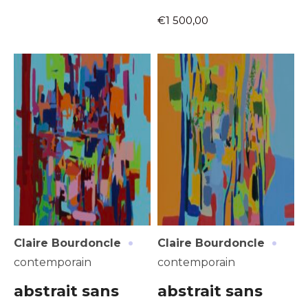
Nom
€1 500,00
J'accepte les
termes et conditions
Prénom
* Champ obligatoire
Statut / Organisation
J'accepte les
termes et conditions
* Champ obligatoire
·
·
Claire Bourdoncle
Claire Bourdoncle
contemporain
contemporain
abstrait sans
abstrait sans