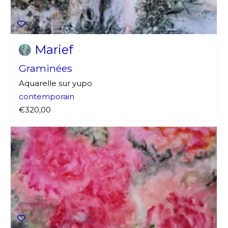
Marief
Graminées
Aquarelle sur yupo
contemporain
€320,00
Adresse email*
Nom
Prénom
Adresse email*
Statut / Organisation
Nom