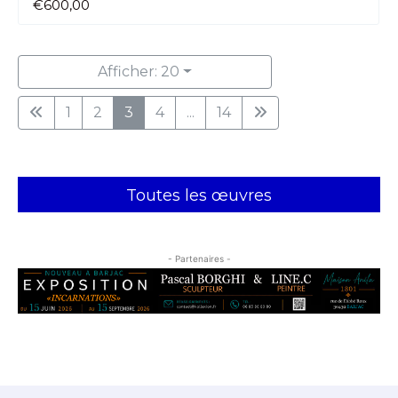
€600,00
Afficher: 20
1
2
3
4
...
14
Toutes les œuvres
- Partenaires -