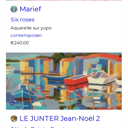
Marief
J'accepte les
termes et conditions
Prénom
Six roses
Aquarelle sur yupo
* Champ obligatoire
Statut / Organisation
contemporain
€240,00
J'accepte les
termes et conditions
* Champ obligatoire
LE JUNTER Jean-Noël 2