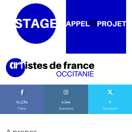
14,234
4,144
11
Fans
Suiveurs
Suiveurs