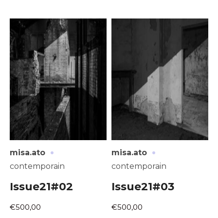
·
·
misa.ato
misa.ato
contemporain
contemporain
Issue21#02
Issue21#03
€500,00
€500,00