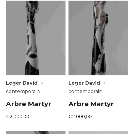
Prénom
* Champ obligatoire
Statut / Organisation
J'accepte les
termes et conditions
* Champ obligatoire
·
·
Leger David
Leger David
contemporain
contemporain
Arbre Martyr
Arbre Martyr
€2 000,00
€2 000,00