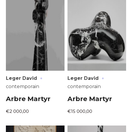
·
·
Leger David
Leger David
contemporain
contemporain
Arbre Martyr
Arbre Martyr
€2 000,00
€15 000,00