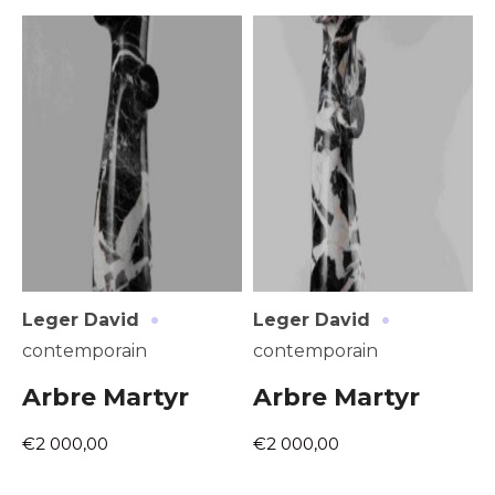
Adresse email*
Nom
·
·
Leger David
Leger David
Prénom
contemporain
contemporain
Adresse email*
Arbre Martyr
Arbre Martyr
Statut / Organisation
Nom
€2 000,00
€2 000,00
J'accepte les
termes et conditions