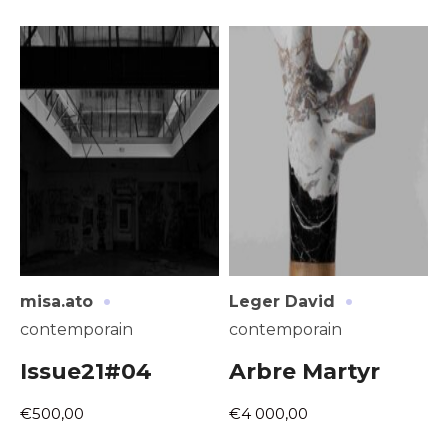
·
·
misa.ato
Leger David
contemporain
contemporain
Issue21#04
Arbre Martyr
€500,00
€4 000,00